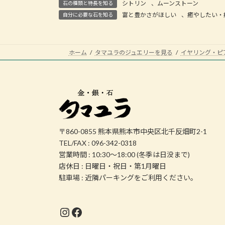
シトリン
、
ムーンストーン
石の種類と特長を知る
富と豊かさがほしい
、
癒やしたい・
自分に必要な石を知る
ホーム
タマユラのジュエリーを見る
イヤリング・ピ
〒860-0855 熊本県熊本市中央区北千反畑町2-1
TEL/FAX : 096-342-0318
営業時間 : 10:30～18:00 (冬季は日没まで)
店休日 : 日曜日・祝日・第1月曜日
駐車場 : 近隣パーキングをご利用ください。
Instagram
Facebook