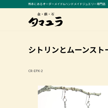
コ
ナ
熊本にあるオーダーメイド&ハンドメイドジュエリー専門店
ン
ビ
テ
ゲ
ン
ー
ツ
シ
へ
ョ
ス
ン
キ
に
シトリンとムーンストー
ッ
移
プ
動
CR-EPX-2